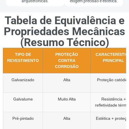
arquitetônicas.
exigem precisão e estética.
Tabela de Equivalência e
Propriedades Mecânicas
(Resumo Técnico)
TIPO DE
PROTEÇÃO
CARACTERÍSTIC
REVESTIMENTO
CONTRA
PRINCIPAL
CORROSÃO
Galvanizado
Alta
Proteção catódic
Galvalume
Muito Alta
Resistência +
refletividade térmi
Pré-pintado
Alta
Estética + proteç