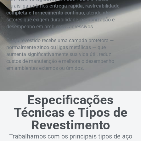
Gerais, garantimos
entrega rápida, rastreabilidade
completa e fornecimento contínuo
, atendendo
setores que exigem durabilidade, padronização e
desempenho em ambientes agressivos.
O aço revestido recebe uma camada protetora —
normalmente zinco ou ligas metálicas — que
aumenta significativamente sua vida útil, reduz
custos de manutenção e melhora o desempenho
em ambientes externos ou úmidos.
Especificações
Técnicas e Tipos de
Revestimento
Trabalhamos com os principais tipos de aço