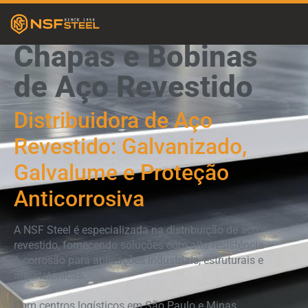
Chapas e Bobinas
de Aço Revestido
Distribuidora de Aço
Revestido: Galvanizado,
Galvalume e Proteção
Anticorrosiva
A NSF Steel é especializada na distribuição de aço
revestido, fornecendo soluções com alta resistência
à corrosão para aplicações industriais, estruturais e
arquitetônicas.
Com centros logísticos em São Paulo e Minas