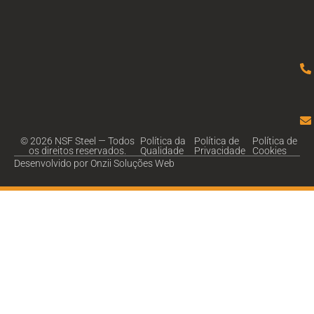
© 2026 NSF Steel — Todos
Política da
Política de
Política de
os direitos reservados.
Qualidade
Privacidade
Cookies
Desenvolvido por Onzii Soluções Web