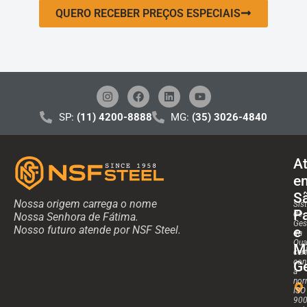
QUERO RECEBER PREÇOS ESPECIAIS
SP:
(11) 4200-8888
MG:
(35) 3026-4840
A
e
S
Nossa origem carrega o nome
Sis
P
de
Nossa Senhora de Fátima.
Ges
Nosso futuro atende por NSF Steel.
e
da
Qua
M
cert
con
Ge
a
nor
ISO
90