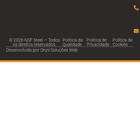
© 2026 NSF Steel — Todos
Política da
Política de
Política de
os direitos reservados.
Qualidade
Privacidade
Cookies
Desenvolvido por Onzii Soluções Web