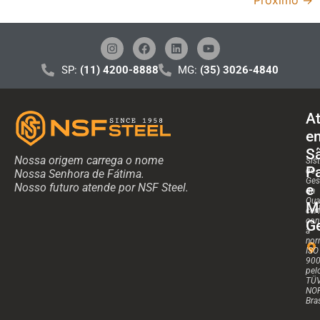
Próximo
→
SP:
(11) 4200-8888
MG:
(35) 3026-4840
A
e
S
Nossa origem carrega o nome
Sis
P
de
Nossa Senhora de Fátima.
Ges
Nosso futuro atende por NSF Steel.
e
da
Qua
M
cert
con
Ge
a
nor
ISO
90
pel
TÜ
NO
Bras