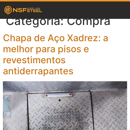
Categoria:
Compra
Chapa de Aço Xadrez: a
melhor para pisos e
revestimentos
antiderrapantes