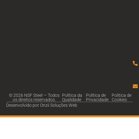
© 2026 NSF Steel — Todos
Política da
Política de
Política de
os direitos reservados.
Qualidade
Privacidade
Cookies
Desenvolvido por Onzii Soluções Web