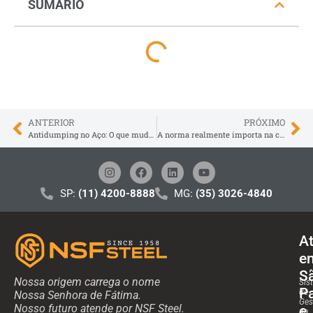
SUMÁRIO
ANTERIOR
PRÓXIMO
Antidumping no Aço: O que muda no Mercado Brasileiro
A norma realmente importa na compra de chapas de aço grossas?
SP:
(11) 4200-8888
MG:
(35) 3026-4840
A
e
S
Nossa origem carrega o nome
Sis
P
de
Nossa Senhora de Fátima.
Ges
Nosso futuro atende por NSF Steel.
e
da