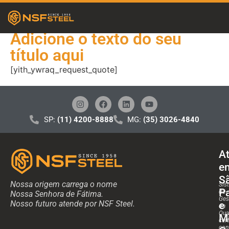
Adicione o texto do seu
título aqui
[yith_ywraq_request_quote]
SP:
(11) 4200-8888
MG:
(35) 3026-4840
A
e
S
Nossa origem carrega o nome
Sis
P
de
Nossa Senhora de Fátima.
Ges
Nosso futuro atende por NSF Steel.
e
da
Qua
M
cert
con