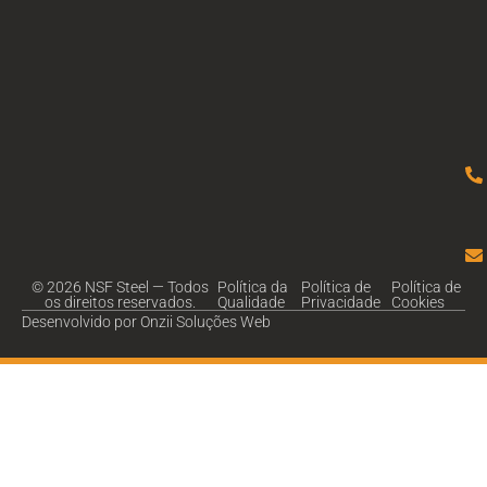
© 2026 NSF Steel — Todos
Política da
Política de
Política de
os direitos reservados.
Qualidade
Privacidade
Cookies
Desenvolvido por Onzii Soluções Web